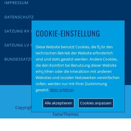
IMPRESSUM
DATENSCHUTZ
COOKIE-EINSTELLUNG
SATZUNG KV KUSEL
SATZUNG LV RLP
Diese Website benutzt Cookies, die fï¿½r den
technischen Betrieb der Website erforderlich
sind und stets gesetzt werden. Andere Cookies,
BUNDESSATZUNG
die den Komfort bei Benutzung dieser Website
erhï¿½hen oder die Interaktion mit anderen
Websites und sozialen Netzwerken vereinfachen
sollen, werden nur mit Ihrer Zustimmung
gesetzt.
Mehr erfahren
Alle akzeptieren
Cookies anpassen
Copyright © 2026 AfD Kusel
–
OnePress
Theme von
FameThemes