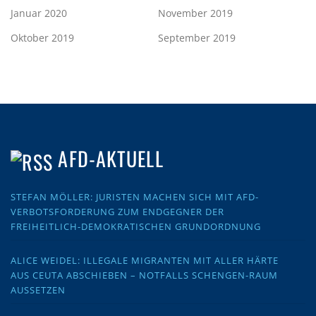
Januar 2020
November 2019
Oktober 2019
September 2019
AFD-AKTUELL
STEFAN MÖLLER: JURISTEN MACHEN SICH MIT AFD-
VERBOTSFORDERUNG ZUM ENDGEGNER DER
FREIHEITLICH-DEMOKRATISCHEN GRUNDORDNUNG
ALICE WEIDEL: ILLEGALE MIGRANTEN MIT ALLER HÄRTE
AUS CEUTA ABSCHIEBEN – NOTFALLS SCHENGEN-RAUM
AUSSETZEN