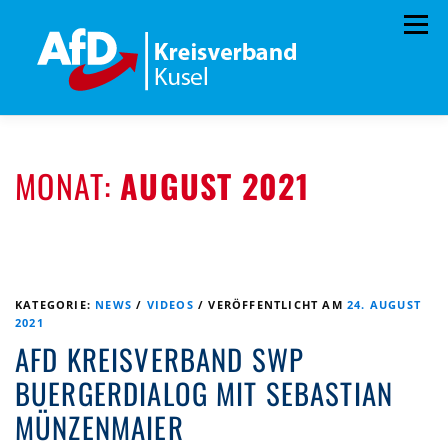
Zum
Menü
Inhalt
springen
HOME
VORSTAND
TERMINE
MONAT:
AUGUST 2021
PROGRAMM
KONTAKT
MITGLIED WERDEN
SPENDEN
IMPRESSUM
KATEGORIE:
NEWS
/
VIDEOS
/
VERÖFFENTLICHT AM
24. AUGUST
2021
AFD KREISVERBAND SWP
BUERGERDIALOG MIT SEBASTIAN
MÜNZENMAIER