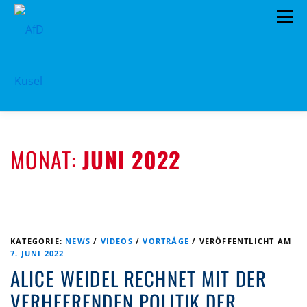
Zum
Menü
Inhalt
springen
HOME
VORSTAND
TERMINE
MONAT:
JUNI 2022
PROGRAMM
KONTAKT
MITGLIED WERDEN
SPENDEN
IMPRESSUM
KATEGORIE:
NEWS
/
VIDEOS
/
VORTRÄGE
/
VERÖFFENTLICHT AM
7. JUNI 2022
ALICE WEIDEL RECHNET MIT DER
VERHEERENDEN POLITIK DER