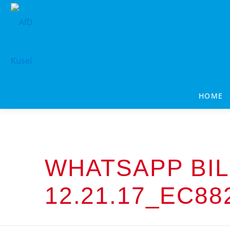
Zum
Inhalt
springen
HOME
WHATSAPP BIL
12.21.17_EC88