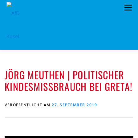
Zum
Menü
Inhalt
springen
HOME
VORSTAND
TERMINE
JÖRG MEUTHEN | POLITISCHER
PROGRAMM
KONTAKT
KINDESMISSBRAUCH BEI GRETA!
MITGLIED WERDEN
SPENDEN
IMPRESSUM
VERÖFFENTLICHT AM
27. SEPTEMBER 2019