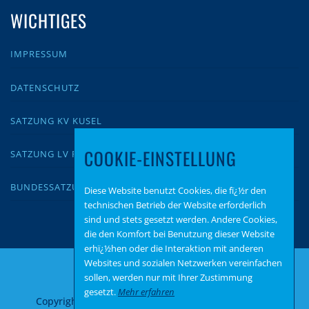
WICHTIGES
IMPRESSUM
DATENSCHUTZ
SATZUNG KV KUSEL
COOKIE-EINSTELLUNG
SATZUNG LV RLP
BUNDESSATZUNG
Diese Website benutzt Cookies, die fï¿½r den
technischen Betrieb der Website erforderlich
sind und stets gesetzt werden. Andere Cookies,
die den Komfort bei Benutzung dieser Website
erhï¿½hen oder die Interaktion mit anderen
Websites und sozialen Netzwerken vereinfachen
sollen, werden nur mit Ihrer Zustimmung
gesetzt.
Mehr erfahren
Copyright © 2026 AfD Kusel
–
OnePress
Theme von