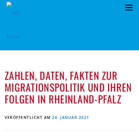
Zum
Menü
Inhalt
springen
HOME
VORSTAND
TERMINE
ZAHLEN, DATEN, FAKTEN ZUR
PROGRAMM
KONTAKT
MIGRATIONSPOLITIK UND IHREN
MITGLIED WERDEN
SPENDEN
IMPRESSUM
FOLGEN IN RHEINLAND-PFALZ
VERÖFFENTLICHT AM
26. JANUAR 2021