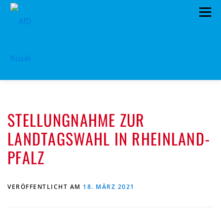
Zum
Menü
Inhalt
springen
HOME
VORSTAND
TERMINE
STELLUNGNAHME ZUR
PROGRAMM
KONTAKT
LANDTAGSWAHL IN RHEINLAND-
MITGLIED WERDEN
SPENDEN
IMPRESSUM
PFALZ
VERÖFFENTLICHT AM
18. MÄRZ 2021