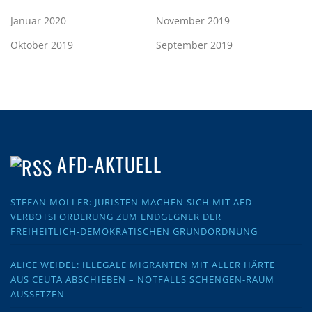
Januar 2020
November 2019
Oktober 2019
September 2019
AFD-AKTUELL
STEFAN MÖLLER: JURISTEN MACHEN SICH MIT AFD-
VERBOTSFORDERUNG ZUM ENDGEGNER DER
FREIHEITLICH-DEMOKRATISCHEN GRUNDORDNUNG
ALICE WEIDEL: ILLEGALE MIGRANTEN MIT ALLER HÄRTE
AUS CEUTA ABSCHIEBEN – NOTFALLS SCHENGEN-RAUM
AUSSETZEN