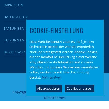
IMPRESSUM
DATENSCHUTZ
COOKIE-EINSTELLUNG
SATZUNG KV KUSEL
SATZUNG LV RLP
Diese Website benutzt Cookies, die fï¿½r den
technischen Betrieb der Website erforderlich
sind und stets gesetzt werden. Andere Cookies,
BUNDESSATZUNG
die den Komfort bei Benutzung dieser Website
erhï¿½hen oder die Interaktion mit anderen
Websites und sozialen Netzwerken vereinfachen
sollen, werden nur mit Ihrer Zustimmung
gesetzt.
Mehr erfahren
Alle akzeptieren
Cookies anpassen
Copyright © 2026 AfD Kusel
–
OnePress
Theme von
FameThemes