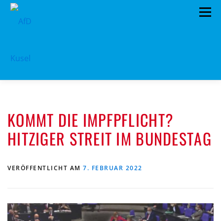
Zum
Menü
Inhalt
springen
HOME
VORSTAND
TERMINE
KOMMT DIE IMPFPFLICHT?
PROGRAMM
KONTAKT
HITZIGER STREIT IM BUNDESTAG
MITGLIED WERDEN
SPENDEN
IMPRESSUM
VERÖFFENTLICHT AM
7. FEBRUAR 2022