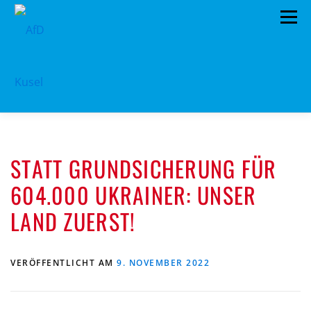
Zum
Menü
Inhalt
springen
HOME
VORSTAND
TERMINE
STATT GRUNDSICHERUNG FÜR
PROGRAMM
KONTAKT
604.000 UKRAINER: UNSER
MITGLIED WERDEN
SPENDEN
IMPRESSUM
LAND ZUERST!
VERÖFFENTLICHT AM
9. NOVEMBER 2022