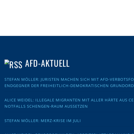
AFD-AKTUELL
STEFAN MÖLLER: JURISTEN MACHEN SICH MIT AFD-VERBOTS
ENDGEGNER DER FREIHEITLICH-DEMOKRATISCHEN GRUNDOR
ALICE WEIDEL: ILLEGALE MIGRANTEN MIT ALLER HÄRTE AUS C
NOTFALLS SCHENGEN-RAUM AUSSETZEN
STEFAN MÖLLER: MERZ-KRISE IM JULI