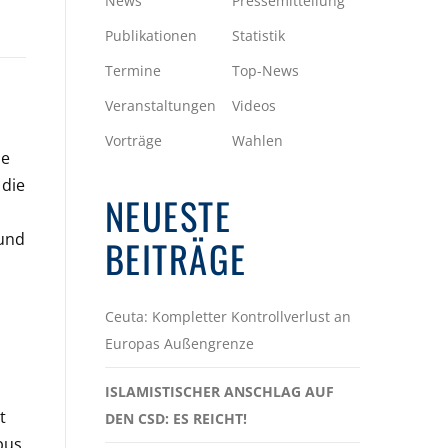
News
Pressemitteilung
Publikationen
Statistik
Termine
Top-News
Veranstaltungen
Videos
Vorträge
Wahlen
ie
 die
NEUESTE
 und
BEITRÄGE
Ceuta: Kompletter Kontrollverlust an
Europas Außengrenze
ISLAMISTISCHER ANSCHLAG AUF
t
DEN CSD: ES REICHT!
bus