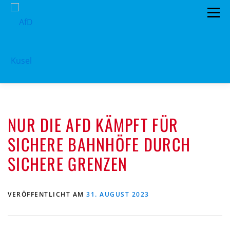
Zum
Menü
Inhalt
springen
HOME
VORSTAND
TERMINE
NUR DIE AFD KÄMPFT FÜR
PROGRAMM
KONTAKT
SICHERE BAHNHÖFE DURCH
MITGLIED WERDEN
SPENDEN
IMPRESSUM
SICHERE GRENZEN
VERÖFFENTLICHT AM
31. AUGUST 2023