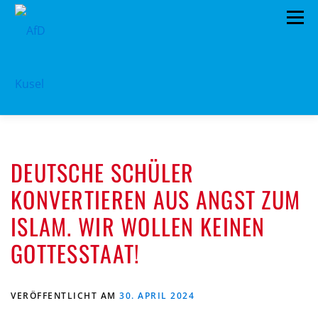
Zum
Menü
Inhalt
springen
HOME
VORSTAND
TERMINE
DEUTSCHE SCHÜLER
PROGRAMM
KONTAKT
KONVERTIEREN AUS ANGST ZUM
MITGLIED WERDEN
SPENDEN
IMPRESSUM
ISLAM. WIR WOLLEN KEINEN
GOTTESSTAAT!
VERÖFFENTLICHT AM
30. APRIL 2024