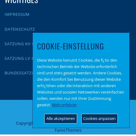
IMPRESSUM
DATENSCHUTZ
COOKIE-EINSTELLUNG
SATZUNG KV KUSEL
SATZUNG LV RLP
Diese Website benutzt Cookies, die fï¿½r den
technischen Betrieb der Website erforderlich
sind und stets gesetzt werden. Andere Cookies,
BUNDESSATZUNG
die den Komfort bei Benutzung dieser Website
erhï¿½hen oder die Interaktion mit anderen
Websites und sozialen Netzwerken vereinfachen
sollen, werden nur mit Ihrer Zustimmung
gesetzt.
Mehr erfahren
Alle akzeptieren
Cookies anpassen
Copyright © 2026 AfD Kusel
–
OnePress
Theme von
FameThemes