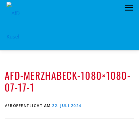
Zum
Menü
Inhalt
springen
HOME
VORSTAND
TERMINE
AFD-MERZHABECK-1080×1080-
PROGRAMM
KONTAKT
07-17-1
MITGLIED WERDEN
SPENDEN
IMPRESSUM
VERÖFFENTLICHT AM
22. JULI 2024