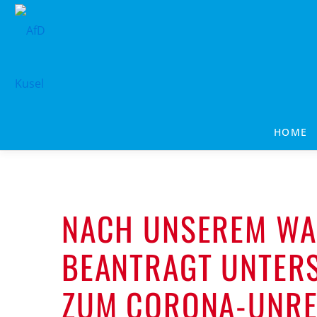
Zum
Inhalt
springen
HOME
NACH UNSEREM WA
BEANTRAGT UNTE
ZUM CORONA-UNRE