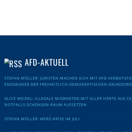
AFD-AKTUELL
STEFAN MÖLLER: JURISTEN MACHEN SICH MIT AFD-VERBOTS
ENDGEGNER DER FREIHEITLICH-DEMOKRATISCHEN GRUNDOR
ALICE WEIDEL: ILLEGALE MIGRANTEN MIT ALLER HÄRTE AUS C
NOTFALLS SCHENGEN-RAUM AUSSETZEN
STEFAN MÖLLER: MERZ-KRISE IM JULI