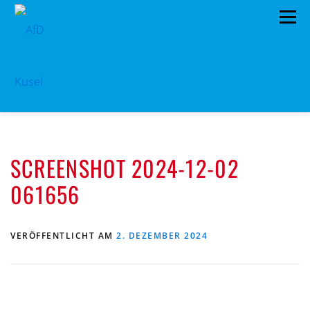
Zum
Menü
Inhalt
springen
HOME
VORSTAND
TERMINE
SCREENSHOT 2024-12-02
PROGRAMM
KONTAKT
061656
MITGLIED WERDEN
SPENDEN
IMPRESSUM
VERÖFFENTLICHT AM
2. DEZEMBER 2024