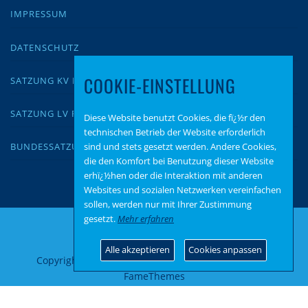
IMPRESSUM
DATENSCHUTZ
COOKIE-EINSTELLUNG
SATZUNG KV KUSEL
SATZUNG LV RLP
Diese Website benutzt Cookies, die fï¿½r den
technischen Betrieb der Website erforderlich
sind und stets gesetzt werden. Andere Cookies,
BUNDESSATZUNG
die den Komfort bei Benutzung dieser Website
erhï¿½hen oder die Interaktion mit anderen
Websites und sozialen Netzwerken vereinfachen
sollen, werden nur mit Ihrer Zustimmung
gesetzt.
Mehr erfahren
Alle akzeptieren
Cookies anpassen
Copyright © 2026 AfD Kusel
–
OnePress
Theme von
FameThemes