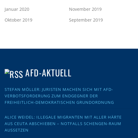
Januar 2020
November 2019
Oktober 2019
September 2019
AFD-AKTUELL
STEFAN MÖLLER: JURISTEN MACHEN SICH MIT AFD-
VERBOTSFORDERUNG ZUM ENDGEGNER DER
FREIHEITLICH-DEMOKRATISCHEN GRUNDORDNUNG
ALICE WEIDEL: ILLEGALE MIGRANTEN MIT ALLER HÄRTE
AUS CEUTA ABSCHIEBEN – NOTFALLS SCHENGEN-RAUM
AUSSETZEN