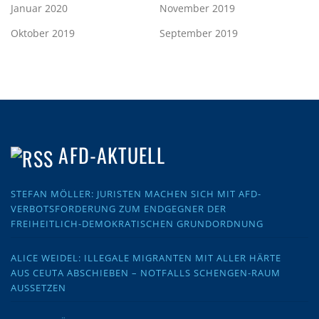
Januar 2020
November 2019
Oktober 2019
September 2019
AFD-AKTUELL
STEFAN MÖLLER: JURISTEN MACHEN SICH MIT AFD-
VERBOTSFORDERUNG ZUM ENDGEGNER DER
FREIHEITLICH-DEMOKRATISCHEN GRUNDORDNUNG
ALICE WEIDEL: ILLEGALE MIGRANTEN MIT ALLER HÄRTE
AUS CEUTA ABSCHIEBEN – NOTFALLS SCHENGEN-RAUM
AUSSETZEN