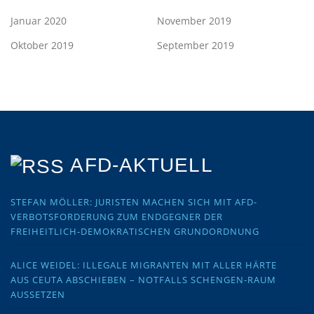
Januar 2020
November 2019
Oktober 2019
September 2019
AFD-AKTUELL
STEFAN MÖLLER: JURISTEN MACHEN SICH MIT AFD-
VERBOTSFORDERUNG ZUM ENDGEGNER DER
FREIHEITLICH-DEMOKRATISCHEN GRUNDORDNUNG
ALICE WEIDEL: ILLEGALE MIGRANTEN MIT ALLER HÄRTE
AUS CEUTA ABSCHIEBEN – NOTFALLS SCHENGEN-RAUM
AUSSETZEN