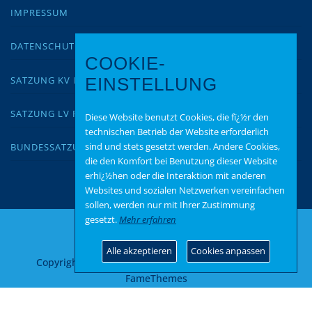
IMPRESSUM
DATENSCHUTZ
COOKIE-
SATZUNG KV KUSEL
EINSTELLUNG
SATZUNG LV RLP
Diese Website benutzt Cookies, die fï¿½r den
technischen Betrieb der Website erforderlich
sind und stets gesetzt werden. Andere Cookies,
BUNDESSATZUNG
die den Komfort bei Benutzung dieser Website
erhï¿½hen oder die Interaktion mit anderen
Websites und sozialen Netzwerken vereinfachen
sollen, werden nur mit Ihrer Zustimmung
gesetzt.
Mehr erfahren
Alle akzeptieren
Cookies anpassen
Copyright © 2026 AfD Kusel
–
OnePress
Theme von
FameThemes