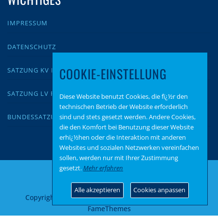
IMPRESSUM
DATENSCHUTZ
COOKIE-EINSTELLUNG
SATZUNG KV KUSEL
SATZUNG LV RLP
Diese Website benutzt Cookies, die fï¿½r den
technischen Betrieb der Website erforderlich
sind und stets gesetzt werden. Andere Cookies,
BUNDESSATZUNG
die den Komfort bei Benutzung dieser Website
erhï¿½hen oder die Interaktion mit anderen
Websites und sozialen Netzwerken vereinfachen
sollen, werden nur mit Ihrer Zustimmung
gesetzt.
Mehr erfahren
Alle akzeptieren
Cookies anpassen
Copyright © 2026 AfD Kusel
–
OnePress
Theme von
FameThemes