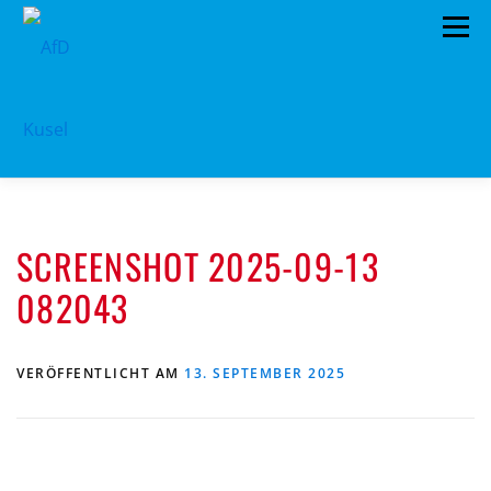
Zum
Menü
Inhalt
springen
HOME
VORSTAND
TERMINE
SCREENSHOT 2025-09-13
PROGRAMM
KONTAKT
082043
MITGLIED WERDEN
SPENDEN
IMPRESSUM
VERÖFFENTLICHT AM
13. SEPTEMBER 2025