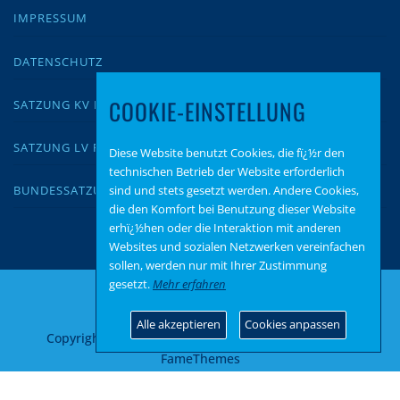
IMPRESSUM
DATENSCHUTZ
COOKIE-EINSTELLUNG
SATZUNG KV KUSEL
SATZUNG LV RLP
Diese Website benutzt Cookies, die fï¿½r den
technischen Betrieb der Website erforderlich
sind und stets gesetzt werden. Andere Cookies,
BUNDESSATZUNG
die den Komfort bei Benutzung dieser Website
erhï¿½hen oder die Interaktion mit anderen
Websites und sozialen Netzwerken vereinfachen
sollen, werden nur mit Ihrer Zustimmung
gesetzt.
Mehr erfahren
Alle akzeptieren
Cookies anpassen
Copyright © 2026 AfD Kusel
–
OnePress
Theme von
FameThemes