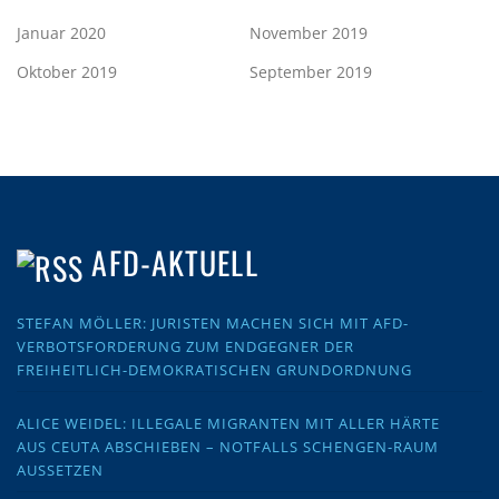
Januar 2020
November 2019
Oktober 2019
September 2019
AFD-AKTUELL
STEFAN MÖLLER: JURISTEN MACHEN SICH MIT AFD-
VERBOTSFORDERUNG ZUM ENDGEGNER DER
FREIHEITLICH-DEMOKRATISCHEN GRUNDORDNUNG
ALICE WEIDEL: ILLEGALE MIGRANTEN MIT ALLER HÄRTE
AUS CEUTA ABSCHIEBEN – NOTFALLS SCHENGEN-RAUM
AUSSETZEN