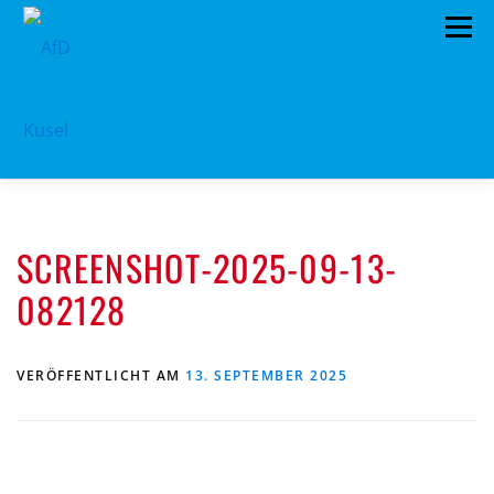
Zum
Menü
Inhalt
springen
HOME
VORSTAND
TERMINE
SCREENSHOT-2025-09-13-
PROGRAMM
KONTAKT
082128
MITGLIED WERDEN
SPENDEN
IMPRESSUM
VERÖFFENTLICHT AM
13. SEPTEMBER 2025