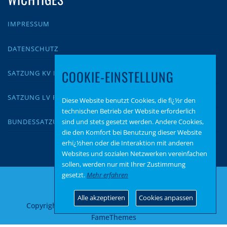
IMPRESSUM
DATENSCHUTZ
COOKIE-EINSTELLUNG
SATZUNG KV KUSEL
SATZUNG LV RLP
Diese Website benutzt Cookies, die fï¿½r den
technischen Betrieb der Website erforderlich
sind und stets gesetzt werden. Andere Cookies,
BUNDESSATZUNG
die den Komfort bei Benutzung dieser Website
erhï¿½hen oder die Interaktion mit anderen
Websites und sozialen Netzwerken vereinfachen
sollen, werden nur mit Ihrer Zustimmung
gesetzt.
Mehr erfahren
Alle akzeptieren
Cookies anpassen
Copyright © 2026 AfD Kusel
–
OnePress
Theme von
FameThemes