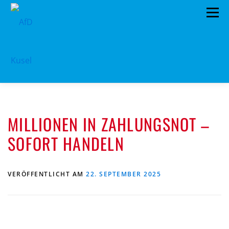
Zum
Menü
Inhalt
springen
HOME
VORSTAND
TERMINE
MILLIONEN IN ZAHLUNGSNOT –
PROGRAMM
KONTAKT
SOFORT HANDELN
MITGLIED WERDEN
SPENDEN
IMPRESSUM
VERÖFFENTLICHT AM
22. SEPTEMBER 2025