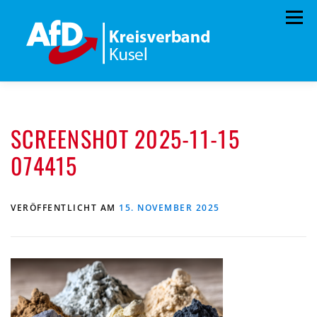
Zum
Menü
Inhalt
springen
HOME
VORSTAND
TERMINE
SCREENSHOT 2025-11-15
PROGRAMM
KONTAKT
074415
MITGLIED WERDEN
SPENDEN
IMPRESSUM
VERÖFFENTLICHT AM
15. NOVEMBER 2025