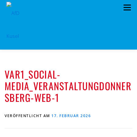
Zum
Menü
Inhalt
springen
HOME
VORSTAND
TERMINE
VAR1_SOCIAL-
PROGRAMM
KONTAKT
MEDIA_VERANSTALTUNGDONNER
MITGLIED WERDEN
SPENDEN
IMPRESSUM
SBERG-WEB-1
VERÖFFENTLICHT AM
17. FEBRUAR 2026