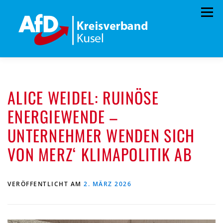
Zum
Menü
Inhalt
springen
HOME
VORSTAND
TERMINE
ALICE WEIDEL: RUINÖSE
PROGRAMM
KONTAKT
ENERGIEWENDE –
MITGLIED WERDEN
SPENDEN
IMPRESSUM
UNTERNEHMER WENDEN SICH
VON MERZ‘ KLIMAPOLITIK AB
VERÖFFENTLICHT AM
2. MÄRZ 2026