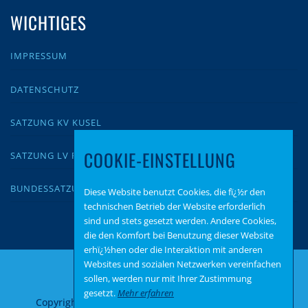
WICHTIGES
IMPRESSUM
DATENSCHUTZ
SATZUNG KV KUSEL
COOKIE-EINSTELLUNG
SATZUNG LV RLP
BUNDESSATZUNG
Diese Website benutzt Cookies, die fï¿½r den
technischen Betrieb der Website erforderlich
sind und stets gesetzt werden. Andere Cookies,
die den Komfort bei Benutzung dieser Website
erhï¿½hen oder die Interaktion mit anderen
Websites und sozialen Netzwerken vereinfachen
sollen, werden nur mit Ihrer Zustimmung
gesetzt.
Mehr erfahren
Copyright © 2026 AfD Kusel
–
OnePress
Theme von