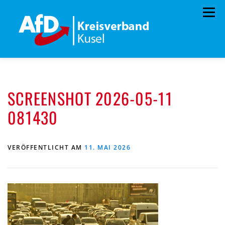
Zum
Menü
Inhalt
springen
HOME
VORSTAND
TERMINE
SCREENSHOT 2026-05-11
PROGRAMM
KONTAKT
081430
MITGLIED WERDEN
SPENDEN
IMPRESSUM
VERÖFFENTLICHT AM
11. MAI 2026