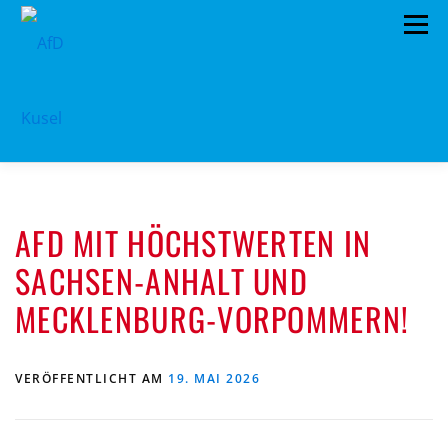
Zum
Menü
Inhalt
springen
HOME
VORSTAND
TERMINE
AFD MIT HÖCHSTWERTEN IN
PROGRAMM
KONTAKT
SACHSEN-ANHALT UND
MITGLIED WERDEN
SPENDEN
IMPRESSUM
MECKLENBURG-VORPOMMERN!
VERÖFFENTLICHT AM
19. MAI 2026