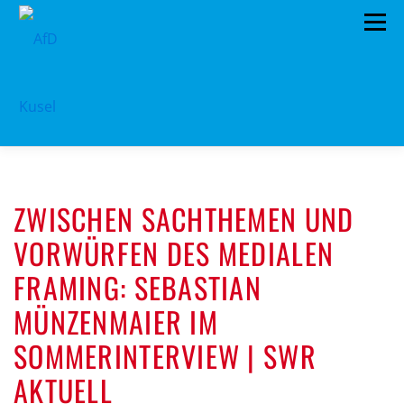
Zum
Menü
Inhalt
springen
HOME
VORSTAND
TERMINE
ZWISCHEN SACHTHEMEN UND
PROGRAMM
KONTAKT
VORWÜRFEN DES MEDIALEN
MITGLIED WERDEN
SPENDEN
IMPRESSUM
FRAMING: SEBASTIAN
MÜNZENMAIER IM
SOMMERINTERVIEW | SWR
AKTUELL