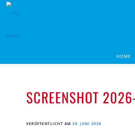
Zum
Inhalt
springen
HOME
SCREENSHOT 2026
VERÖFFENTLICHT AM
30. JUNI 2026