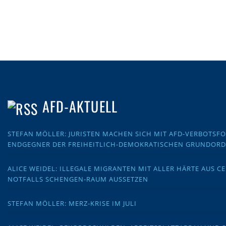
AFD-AKTUELL
STEFAN MÖLLER: JURISTEN MACHEN SICH MIT AFD-VERBOTS
ENDGEGNER DER FREIHEITLICH-DEMOKRATISCHEN GRUNDOR
ALICE WEIDEL: ILLEGALE MIGRANTEN MIT ALLER HÄRTE AUS C
NOTFALLS SCHENGEN-RAUM AUSSETZEN
STEFAN MÖLLER: MERZ-KRISE IM JULI