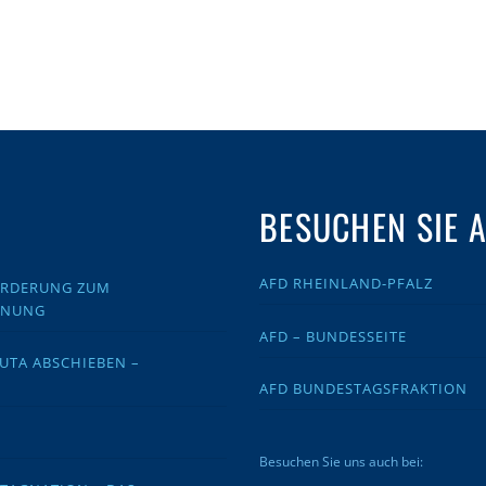
BESUCHEN SIE 
AFD RHEINLAND-PFALZ
FORDERUNG ZUM
DNUNG
AFD – BUNDESSEITE
EUTA ABSCHIEBEN –
AFD BUNDESTAGSFRAKTION
Besuchen Sie uns auch bei: