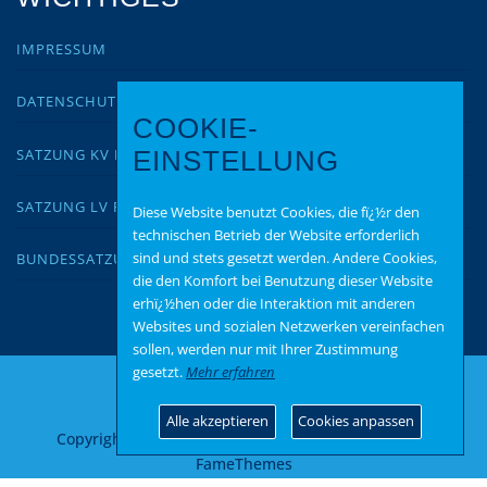
IMPRESSUM
DATENSCHUTZ
COOKIE-
SATZUNG KV KUSEL
EINSTELLUNG
SATZUNG LV RLP
Diese Website benutzt Cookies, die fï¿½r den
technischen Betrieb der Website erforderlich
sind und stets gesetzt werden. Andere Cookies,
BUNDESSATZUNG
die den Komfort bei Benutzung dieser Website
erhï¿½hen oder die Interaktion mit anderen
Websites und sozialen Netzwerken vereinfachen
sollen, werden nur mit Ihrer Zustimmung
gesetzt.
Mehr erfahren
Alle akzeptieren
Cookies anpassen
Copyright © 2026 AfD Kusel
–
OnePress
Theme von
FameThemes