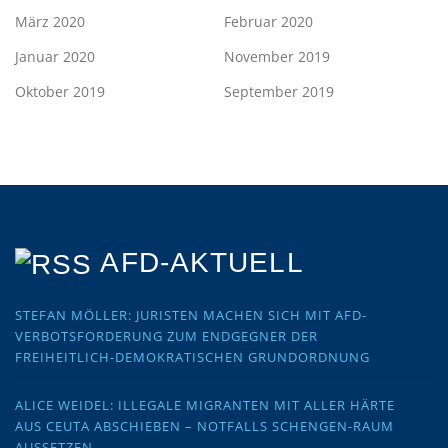
März 2020
Februar 2020
Januar 2020
November 2019
Oktober 2019
September 2019
AFD-AKTUELL
STEFAN MÖLLER: JURISTEN MACHEN SICH MIT AFD-
VERBOTSFORDERUNG ZUM ENDGEGNER DER
FREIHEITLICH-DEMOKRATISCHEN GRUNDORDNUNG
ALICE WEIDEL: ILLEGALE MIGRANTEN MIT ALLER HÄRTE
AUS CEUTA ABSCHIEBEN – NOTFALLS SCHENGEN-RAUM
AUSSETZEN